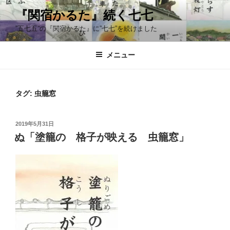
コ
『関宿かるた』続く七七
ン
”五七五”の『関宿かるた』に”七七”を続けました
テ
ン
ツ
メニュー
へ
ス
キ
タグ:
虫籠窓
ッ
プ
投
2019年5月31日
稿
ぬ「塗籠の 格子が映える 虫籠窓」
日: