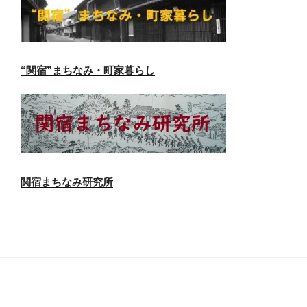
“関宿”まちなみ・町家暮らし
関宿まちなみ研究所