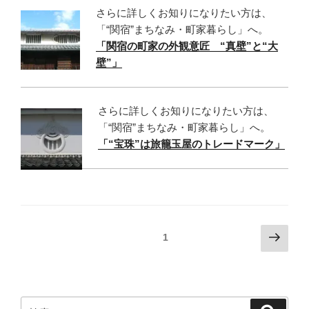
さらに詳しくお知りになりたい方は、
「“関宿”まちなみ・町家暮らし」へ。
「関宿の町家の外観意匠 “真壁”と“大
壁”」
さらに詳しくお知りになりたい方は、
「“関宿”まちなみ・町家暮らし」へ。
「“宝珠”は旅籠玉屋のトレードマーク」
投
次
固定ページ
1
の
稿
ペ
ナ
ー
ビ
ジ
検
検