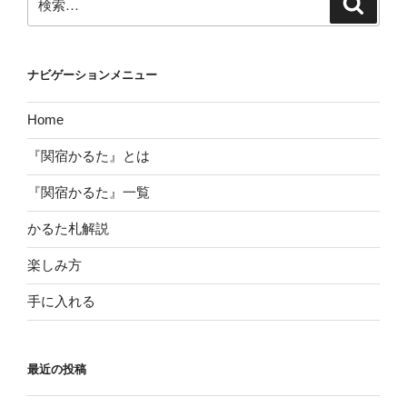
ゲ
索
索:
ー
シ
ナビゲーションメニュー
ョ
ン
Home
『関宿かるた』とは
『関宿かるた』一覧
かるた札解説
楽しみ方
手に入れる
最近の投稿