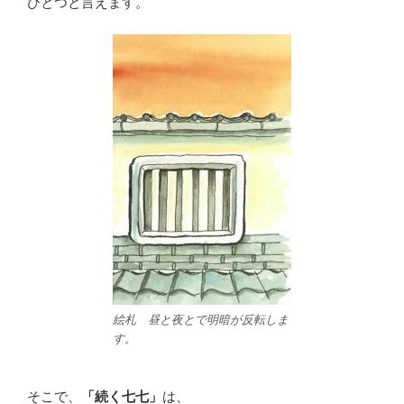
ひとつと言えます。
絵札 昼と夜とで明暗が反転しま
す。
そこで、
「続く七七」
は、