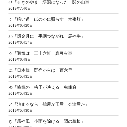
せ「せきのやま 語源になった 関の山車」
2019年7月6日
く「暗い道 ほのかに照らす 常夜灯」
2019年6月20日
わ「環金具に 手綱つながれ 馬や牛」
2019年6月17日
る「類焼は 三十六軒 真弓火事」
2019年6月8日
に「日本橋 関宿からは 百六里」
2019年5月31日
ぬ「塗籠の 格子が映える 虫籠窓」
2019年5月31日
と「泊まるなら 鶴屋か玉屋 会津屋か」
2019年5月30日
き「霧や風 小雨を除ける 関の幕板」