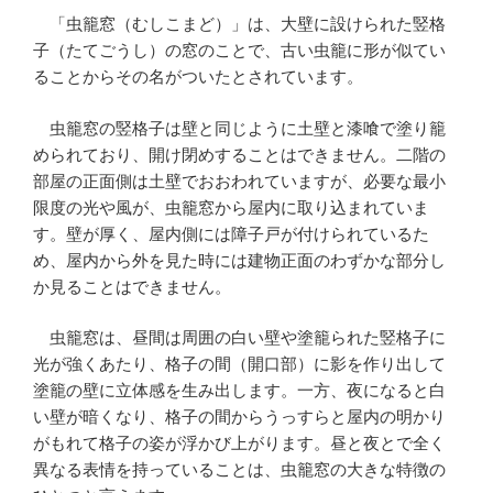
「虫籠窓（むしこまど）」は、大壁に設けられた竪格
子（たてごうし）の窓のことで、古い虫籠に形が似てい
ることからその名がついたとされています。
虫籠窓の竪格子は壁と同じように土壁と漆喰で塗り籠
められており、開け閉めすることはできません。二階の
部屋の正面側は土壁でおおわれていますが、必要な最小
限度の光や風が、虫籠窓から屋内に取り込まれていま
す。壁が厚く、屋内側には障子戸が付けられているた
め、屋内から外を見た時には建物正面のわずかな部分し
か見ることはできません。
虫籠窓は、昼間は周囲の白い壁や塗籠られた竪格子に
光が強くあたり、格子の間（開口部）に影を作り出して
塗籠の壁に立体感を生み出します。一方、夜になると白
い壁が暗くなり、格子の間からうっすらと屋内の明かり
がもれて格子の姿が浮かび上がります。昼と夜とで全く
異なる表情を持っていることは、虫籠窓の大きな特徴の