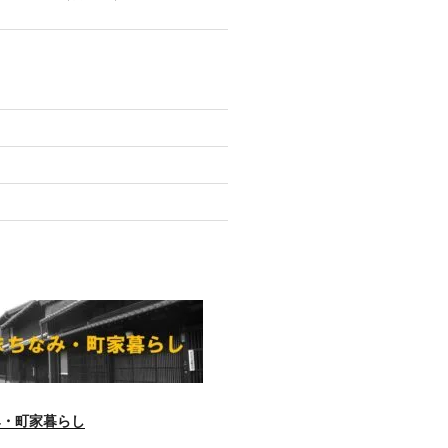
)
み・町家暮らし