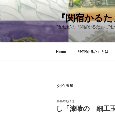
コ
ン
テ
『関宿かるた
ン
”五七五”の『関宿かるた』に”七
ツ
へ
ス
キ
Home
『関宿かるた』とは
ッ
プ
タグ:
玉屋
投
2019年5月3日
稿
し「漆喰の 細工
日: