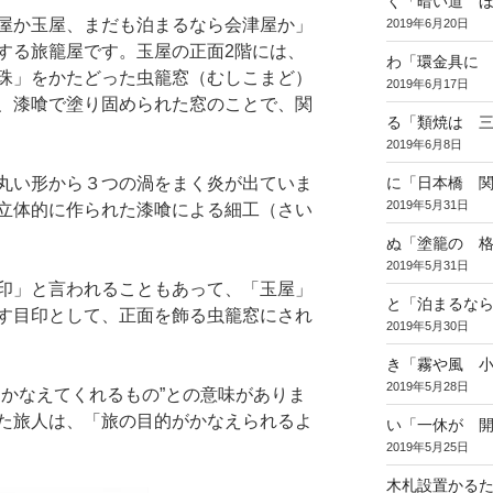
く「暗い道 
屋か玉屋、まだも泊まるなら会津屋か」
2019年6月20日
する旅籠屋です。玉屋の正面2階には、
わ「環金具に
珠」をかたどった虫籠窓（むしこまど）
2019年6月17日
、漆喰で塗り固められた窓のことで、関
る「類焼は 
2019年6月8日
丸い形から３つの渦をまく炎が出ていま
に「日本橋 
2019年5月31日
立体的に作られた漆喰による細工（さい
ぬ「塗籠の 
2019年5月31日
印」と言われることもあって、「玉屋」
と「泊まるな
す目印として、正面を飾る虫籠窓にされ
2019年5月30日
き「霧や風 
2019年5月28日
かなえてくれるもの”との意味がありま
た旅人は、「旅の目的がかなえられるよ
い「一休が 
2019年5月25日
木札設置かる