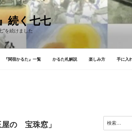
』続く七七
七”を続けました
『関宿かるた』一覧
かるた札解説
楽しみ方
手に入
検
玉屋の 宝珠窓」
索: