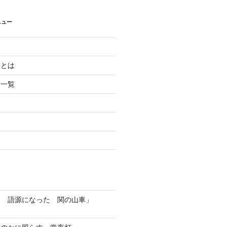
ニュー
』とは
』一覧
ま 語源になった 関の山車」