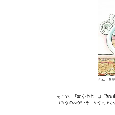
絵札 旅籠
そこで、
「続く七七」
は
「皆の
（みなのねがいを かなえるか