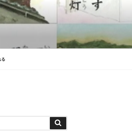
れる
検
索