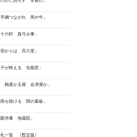
ほのかに照らす 常夜灯」
 手綱つながれ 馬や牛」
三十六軒 真弓火事」
関宿からは 百六里」
格子が映える 虫籠窓」
ら 鶴屋か玉屋 会津屋か」
小雨を除ける 関の幕板」
開眼供養 地蔵院」
た札一覧 （暫定版）