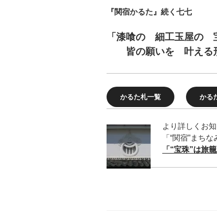
『関宿かるた』続く七七
「漆喰の 細工玉屋の 
皆の願いを 叶える
かるた札一覧
かる
より詳しくお知
「“関宿”まち
「“宝珠”は旅