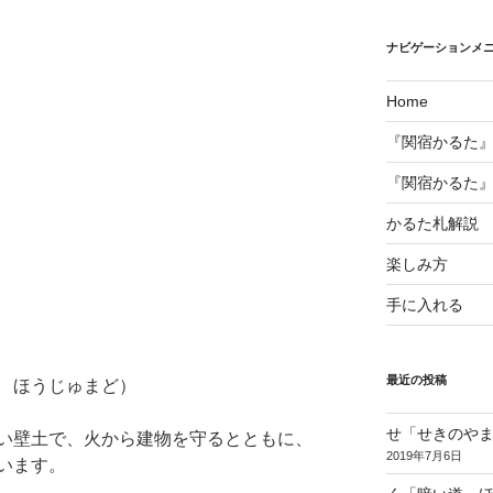
ナビゲーションメ
Home
『関宿かるた
『関宿かるた
かるた札解説
楽しみ方
手に入れる
最近の投稿
 ほうじゅまど）
せ「せきのや
い壁土で、火から建物を守るとともに、
2019年7月6日
います。