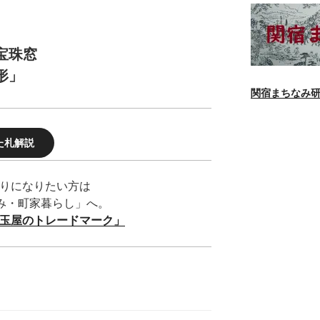
宝珠窓
形」
関宿まちなみ
た札解説
りになりたい方は
なみ・町家暮らし」へ。
籠玉屋のトレードマーク」